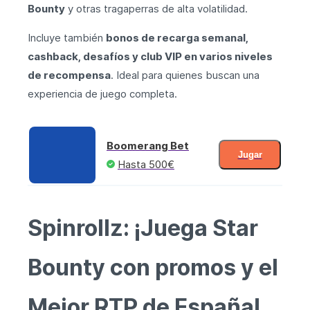
Bounty
y otras tragaperras de alta volatilidad.
Incluye también
bonos de recarga semanal,
cashback, desafíos y club VIP en varios niveles
de recompensa
. Ideal para quienes buscan una
experiencia de juego completa.
Boomerang Bet
Jugar
Hasta 500€
Spinrollz: ¡Juega Star
Bounty con promos y el
Mejor RTP de España!