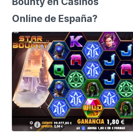
Bounty en Casinos
Online de España?