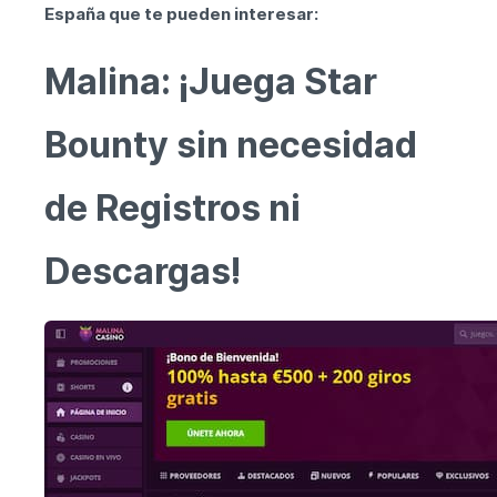
España que te pueden interesar:
Malina: ¡Juega Star
Bounty sin necesidad
de Registros ni
Descargas!