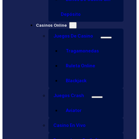
Depósito
Casinos Online
Juegos De Casino
Tragamonedas
Ruleta Online
Blackjack
Juegos Crash
Aviator
Casino En Vivo