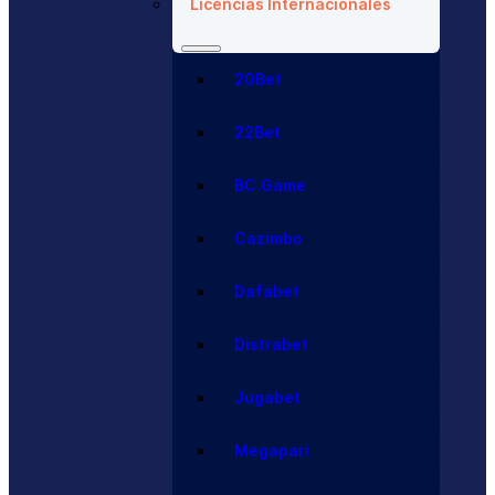
Licencias Internacionales
20Bet
22Bet
BC.Game
Cazimbo
Dafabet
Distrabet
Jugabet
Megapari