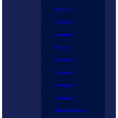
Betsafe
Coolbet
Apuesto
Betara
BetWarrior
Caliente
Gangabet
Livesport
Masterbets365