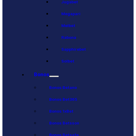
Jugabet
Megapari
Melbet
Rabona
Sapphirebet
Solbet
Bonos
Bonos Betano
Bonos Bet365
Bonos 1xBet
Bonos Betsson
Bonos Betsafe