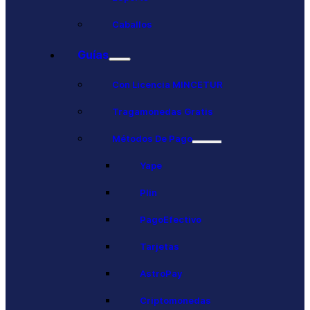
Caballos
Guías
Con Licencia MINCETUR
Tragamonedas Gratis
Métodos De Pago
Yape
Plin
PagoEfectivo
Tarjetas
AstroPay
Criptomonedas