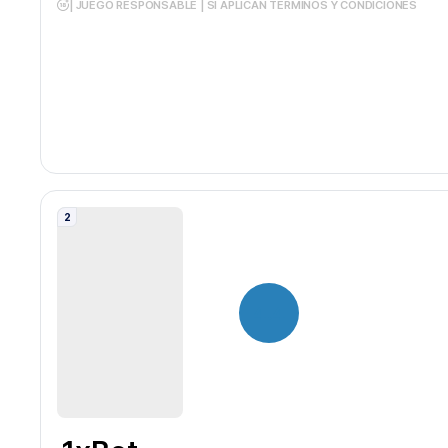
| JUEGO RESPONSABLE | SI APLICAN TÉRMINOS Y CONDICIONES
2
4.4