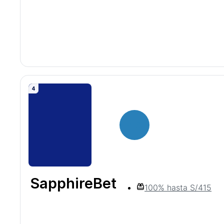
4
4.8
SapphireBet
100% hasta S/415