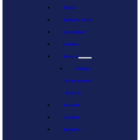
Stake
Apuesta Total
Doradobet
Inkabet
Betcris
Código
Promocional
Betcris
Betsafe
Coolbet
Apuesto