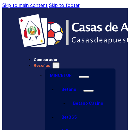
Skip to main content
Skip to footer
Comparador
Reseñas
MINCETUR
Betano
Betano Casino
Bet365