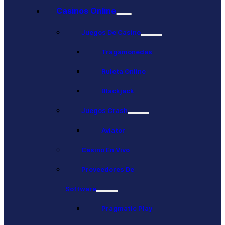
Casinos Online
Juegos De Casino
Tragamonedas
Ruleta Online
Blackjack
Juegos Crash
Aviator
Casino En Vivo
Proveedores De
Software
Pragmatic Play