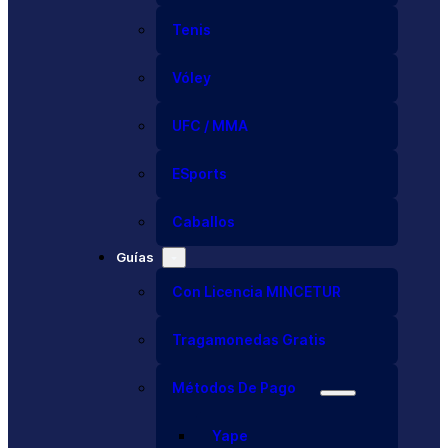
Tenis
Vóley
UFC / MMA
ESports
Caballos
Guías
Con Licencia MINCETUR
Tragamonedas Gratis
Métodos De Pago
Yape