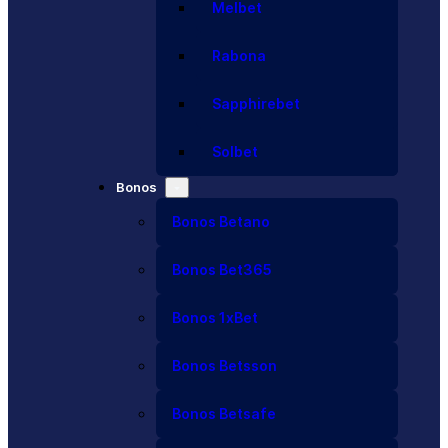
Melbet
Rabona
Sapphirebet
Solbet
Bonos
Bonos Betano
Bonos Bet365
Bonos 1xBet
Bonos Betsson
Bonos Betsafe