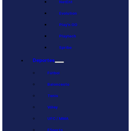
NetEnt
Evolution
Play’n GO
Playtech
Spribe
Deportes
Fútbol
Baloncesto
Tenis
Vóley
UFC / MMA
ESports