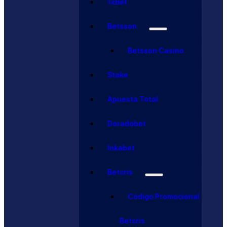
1xBet
Betsson
Betsson Casino
Stake
Apuesta Total
Doradobet
Inkabet
Betcris
Código Promocional
Betcris