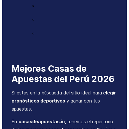
Mejores Casas de
Apuestas del Perú 2026
Si estás en la búsqueda del sitio ideal para
elegir
pronósticos deportivos
y ganar con tus
apuestas.
En
casasdeapuestas.io,
tenemos el repertorio