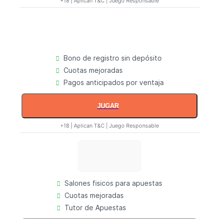
+18 | Aplican T&C | Juego Responsable
Bono de registro sin depósito
Cuotas mejoradas
Pagos anticipados por ventaja
JUGAR
+18 | Aplican T&C | Juego Responsable
Salones fisicos para apuestas
Cuotas mejoradas
Tutor de Apuestas