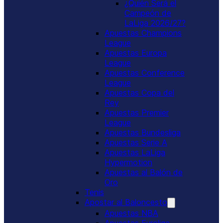
¿Quién Será el
Campeón de
LaLiga 2026/27?
Apuestas Champions
League
Apuestas Europa
League
Apuestas Conference
League
Apuestas Copa del
Rey
Apuestas Premier
League
Apuestas Bundesliga
Apuestas Serie A
Apuestas LaLiga
Hypermotion
Apuestas al Balón de
Oro
Tenis
Apostar al Baloncesto
Apuestas NBA