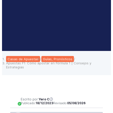
Casas de Apuestas
/
Guías, Pronósticos
/
Apuestas F1: Cómo apostar en Fórmula 1 | Consejos y
Estrategias
Escrito por:
Yero C
Publicado:
18/12/2023
Revisado:
05/08/2026