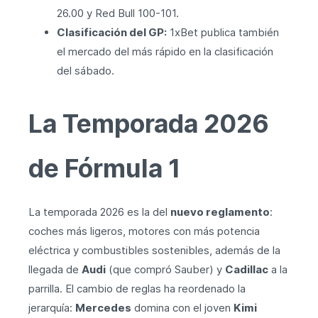
26.00 y Red Bull 100-101.
Clasificación del GP:
1xBet publica también
el mercado del más rápido en la clasificación
del sábado.
La Temporada 2026
de Fórmula 1
La temporada 2026 es la del
nuevo reglamento
:
coches más ligeros, motores con más potencia
eléctrica y combustibles sostenibles, además de la
llegada de
Audi
(que compró Sauber) y
Cadillac
a la
parrilla. El cambio de reglas ha reordenado la
jerarquía:
Mercedes
domina con el joven
Kimi