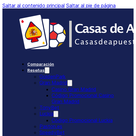
Saltar al contenido principal
Saltar al pie de página
Comparación
Reseñas
GoldenPark
Gran Madrid
Casino Gran Madrid
Código Promocional Casino
Gran Madrid
TonyBet
Luckia
Código Promocional Luckia
Paston.es
SpeedyBet