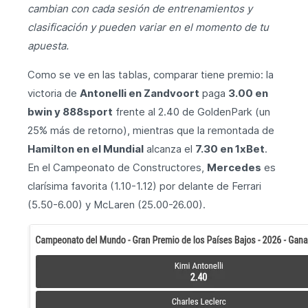
cambian con cada sesión de entrenamientos y
clasificación y pueden variar en el momento de tu
apuesta.
Como se ve en las tablas, comparar tiene premio: la
victoria de
Antonelli en Zandvoort
paga
3.00 en
bwin y 888sport
frente al 2.40 de GoldenPark (un
25% más de retorno), mientras que la remontada de
Hamilton en el Mundial
alcanza el
7.30 en 1xBet
.
En el Campeonato de Constructores,
Mercedes
es
clarísima favorita (1.10-1.12) por delante de Ferrari
(5.50-6.00) y McLaren (25.00-26.00).