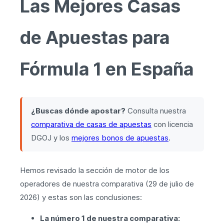
Las Mejores Casas
de Apuestas para
Fórmula 1 en España
¿Buscas dónde apostar?
Consulta nuestra
comparativa de casas de apuestas
con licencia
DGOJ y los
mejores bonos de apuestas
.
Hemos revisado la sección de motor de los
operadores de nuestra comparativa (29 de julio de
2026) y estas son las conclusiones:
La número 1 de nuestra comparativa: