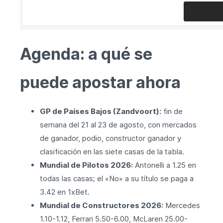
Agenda: a qué se
puede apostar ahora
GP de Países Bajos (Zandvoort):
fin de
semana del 21 al 23 de agosto, con mercados
de ganador, podio, constructor ganador y
clasificación en las siete casas de la tabla.
Mundial de Pilotos 2026:
Antonelli a 1.25 en
todas las casas; el «No» a su título se paga a
3.42 en 1xBet.
Mundial de Constructores 2026:
Mercedes
1.10-1.12, Ferrari 5.50-6.00, McLaren 25.00-