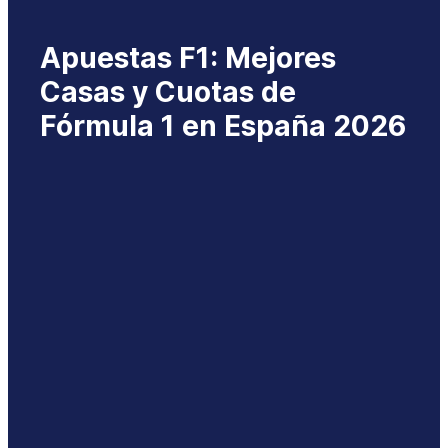
Apuestas F1: Mejores
Casas y Cuotas de
Fórmula 1 en España 2026