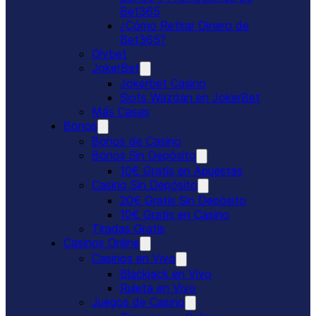
Bet365
¿Cómo Retirar Dinero de
Bet365?
Olybet
JokerBet
Jokerbet Casino
Slots Wazdan en JokerBet
Más Casas
Bonos
Bonos de Casino
Bonos Sin Depósito
10€ Gratis en Apuestas
Casino Sin Depósito
20€ Gratis Sin Depósito
10€ Gratis en Casino
Tiradas Gratis
Casinos Online
Casinos en Vivo
Blackjack en Vivo
Ruleta en Vivo
Juegos de Casino