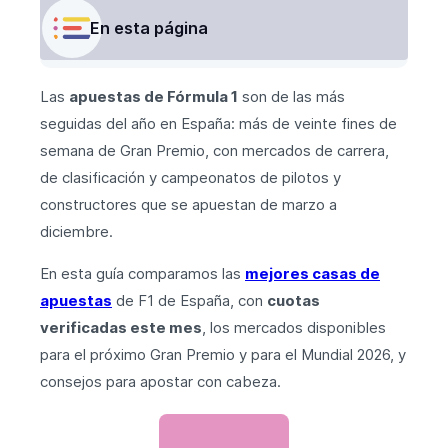
En esta página
Las
apuestas de Fórmula 1
son de las más
seguidas del año en España: más de veinte fines de
semana de Gran Premio, con mercados de carrera,
de clasificación y campeonatos de pilotos y
constructores que se apuestan de marzo a
diciembre.
En esta guía comparamos las
mejores casas de
apuestas
de F1 de España, con
cuotas
verificadas este mes
, los mercados disponibles
para el próximo Gran Premio y para el Mundial 2026, y
consejos para apostar con cabeza.