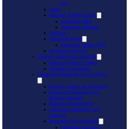
Oro
Tenis
Apostar al Baloncesto
Apuestas NBA
Apuestas Euroliga
Fórmula 1
Apuestas MMA
Apuestas Online UFC
Apuestas eSports
Casinos Online con Licencia
Nuevos Casinos Online
Retirada Inmediata
Casas de Apuestas con Licencia
Nuevas Casas de Apuestas
Casas de Apuestas con
Retiros Rápidos
Rollover en apuestas
Casas de Apuestas con
Cashout
Mercados de Apuestas
Hándicap Europeo