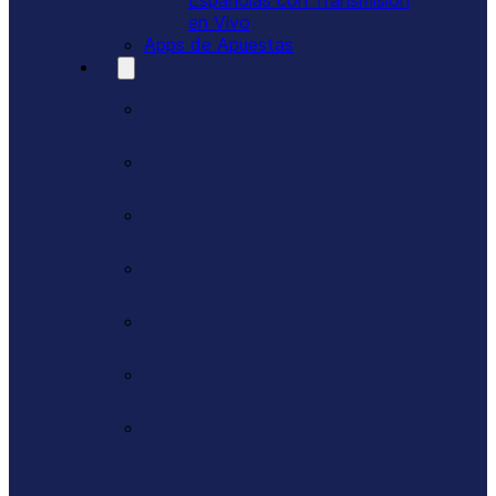
Españolas con Transmisión
en Vivo
Apps de Apuestas