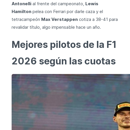
Antonelli
al frente del campeonato,
Lewis
Hamilton
pelea con Ferrari por darle caza y el
tetracampeón
Max Verstappen
cotiza a 38-41 para
revalidar título, algo impensable hace un año.
Mejores pilotos de la F1
2026 según las cuotas