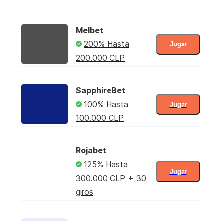
Melbet
200% Hasta
Jugar
200.000 CLP
SapphireBet
100% Hasta
Jugar
100.000 CLP
Rojabet
125% Hasta
Jugar
300.000 CLP + 30
giros