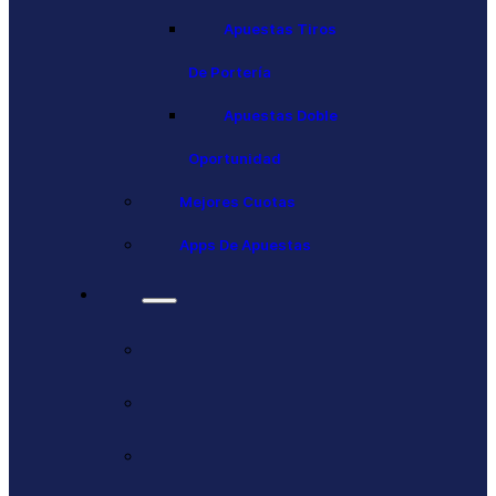
Apuestas Tiros
De Portería
Apuestas Doble
Oportunidad
Mejores Cuotas
Apps De Apuestas