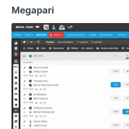
Megapari