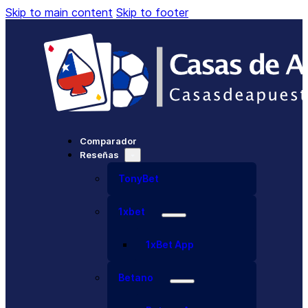
Skip to main content
Skip to footer
Comparador
Reseñas
TonyBet
1xbet
1xBet App
Betano