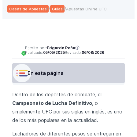
Casas de Apuestas
/
Guías
/
Apuestas Online UFC
Escrito por:
Edgardo Peña
Publicado:
05/05/2025
Revisado:
06/08/2026
En esta página
Dentro de los deportes de combate, el
Campeonato de Lucha Definitivo
, o
simplemente UFC por sus siglas en inglés, es uno
de los más populares en la actualidad.
Luchadores de diferentes pesos se entregan en