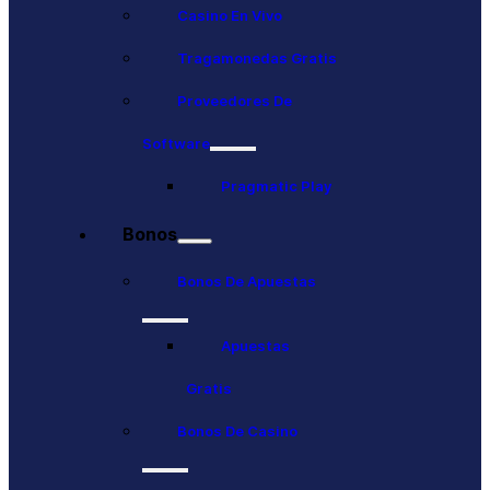
Casino En Vivo
Tragamonedas Gratis
Proveedores De
Software
Pragmatic Play
Bonos
Bonos De Apuestas
Apuestas
Gratis
Bonos De Casino