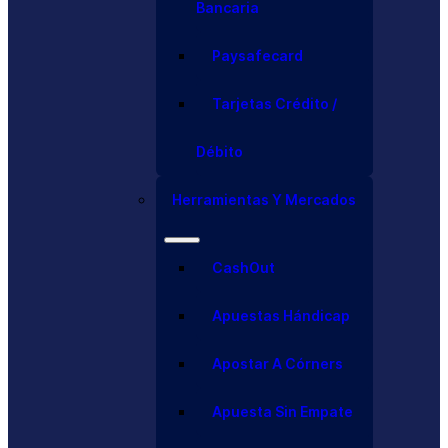
Bancaria
Paysafecard
Tarjetas Crédito /
Débito
Herramientas Y Mercados
CashOut
Apuestas Hándicap
Apostar A Córners
Apuesta Sin Empate