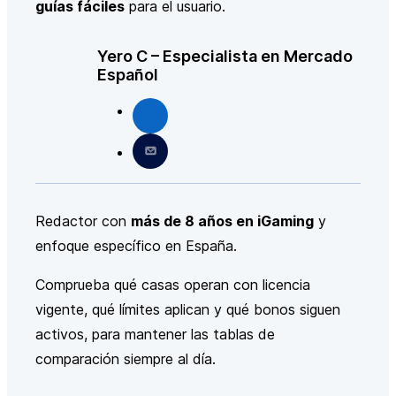
guías fáciles
para el usuario.
Yero C – Especialista en Mercado
Español
Redactor con
más de 8 años en iGaming
y
enfoque específico en España.
Comprueba qué casas operan con licencia
vigente, qué límites aplican y qué bonos siguen
activos, para mantener las tablas de
comparación siempre al día.