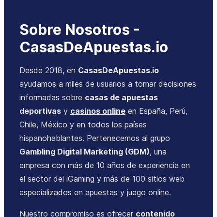
Sobre Nosotros -
CasasDeApuestas.io
Desde 2018, en
CasasDeApuestas.io
ayudamos a miles de usuarios a tomar decisiones
informadas sobre
casas de apuestas
deportivas
y
casinos online
en España, Perú,
Chile, México y en todos los países
hispanohablantes. Pertenecemos al grupo
Gambling Digital Marketing (GDM)
, una
empresa con más de 10 años de experiencia en
el sector del iGaming y más de 100 sitios web
especializados en apuestas y juego online.
Nuestro compromiso es ofrecer
contenido