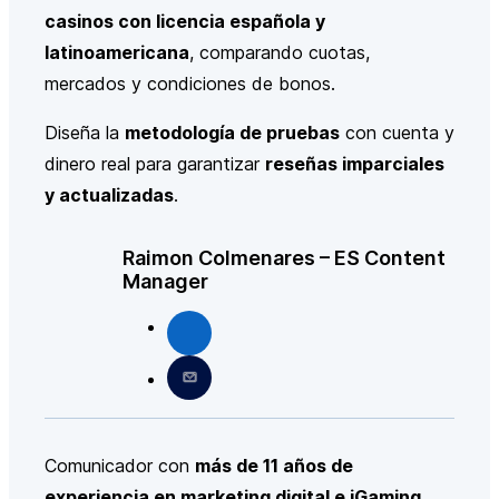
casinos con licencia española y
latinoamericana
, comparando cuotas,
mercados y condiciones de bonos.
Diseña la
metodología de pruebas
con cuenta y
dinero real para garantizar
reseñas imparciales
y actualizadas
.
Raimon Colmenares – ES Content
Manager
Comunicador con
más de 11 años de
experiencia en marketing digital e iGaming
.