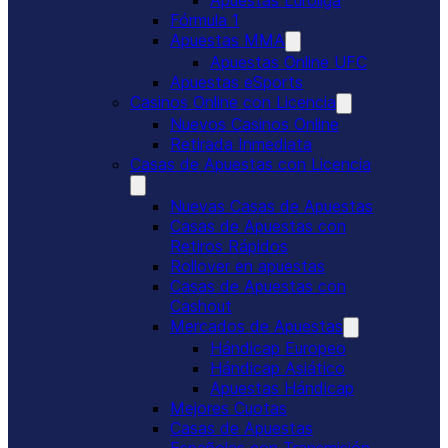
Apuestas Euroliga
Fórmula 1
Apuestas MMA
Apuestas Online UFC
Apuestas eSports
Casinos Online con Licencia
Nuevos Casinos Online
Retirada Inmediata
Casas de Apuestas con Licencia
Nuevas Casas de Apuestas
Casas de Apuestas con
Retiros Rápidos
Rollover en apuestas
Casas de Apuestas con
Cashout
Mercados de Apuestas
Hándicap Europeo
Hándicap Asiático
Apuestas Hándicap
Mejores Cuotas
Casas de Apuestas