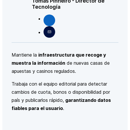
Tomás Pinheiro - Director de
Tecnología
Mantiene la
infraestructura que recoge y
muestra la información
de nuevas casas de
apuestas y casinos regulados.
Trabaja con el equipo editorial para detectar
cambios de cuota, bonos o disponibilidad por
país y publicarlos rápido,
garantizando datos
fiables para el usuario
.