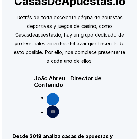
CasasDeApuestas.io
Detrás de toda excelente página de apuestas
deportivas y juegos de casino, como
Casasdeapuestas.io, hay un grupo dedicado de
profesionales amantes del azar que hacen todo
esto posible. Por ello, nos complace presentarte
a cada uno de ellos.
João Abreu – Director de
Contenido
Desde 2018 analiza casas de apuestas y