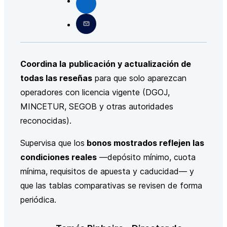
Coordina la
publicación y actualización de
todas las reseñas
para que solo aparezcan
operadores con licencia vigente (DGOJ,
MINCETUR, SEGOB y otras autoridades
reconocidas).
Supervisa que los
bonos mostrados reflejen las
condiciones reales
—depósito mínimo, cuota
mínima, requisitos de apuesta y caducidad— y
que las tablas comparativas se revisen de forma
periódica.