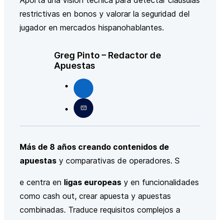
restrictivas en bonos y valorar la seguridad del
jugador en mercados hispanohablantes.
Greg Pinto – Redactor de
Apuestas
Más de 8 años creando contenidos de
apuestas
y comparativas de operadores. S
e centra en
ligas europeas
y en funcionalidades
como cash out, crear apuesta y apuestas
combinadas. Traduce requisitos complejos a