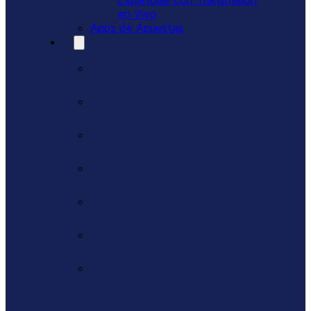
Españolas con Transmisión
en Vivo
Apps de Apuestas