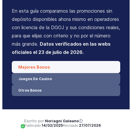
En esta guía comparamos las promociones sin
depósito disponibles ahora mismo en operadores
con licencia de la DGOJ y sus condiciones reales,
para que elijas con criterio y no por el número
más grande.
Datos verificados en las webs
oficiales el 23 de julio de 2026.
Mejores Bonos
Juegos De Casino
Otros Bonos
Escrito por:
Noriagni Galeano
Publicado:
14/02/2025
Revisado:
27/07/2026