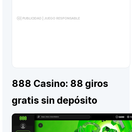
| PUBLICIDAD | JUEGO RESPONSABLE
888 Casino: 88 giros
gratis sin depósito