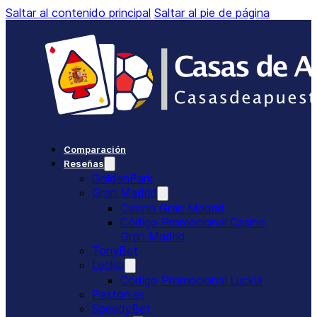
Saltar al contenido principal
Saltar al pie de página
Comparación
Reseñas
GoldenPark
Gran Madrid
Casino Gran Madrid
Código Promocional Casino
Gran Madrid
TonyBet
Luckia
Código Promocional Luckia
Paston.es
SpeedyBet