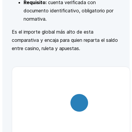
Requisito:
cuenta verificada con
documento identificativo, obligatorio por
normativa.
Es el importe global más alto de esta
comparativa y encaja para quien reparta el saldo
entre casino, ruleta y apuestas.
4.5