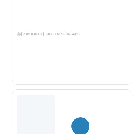
| PUBLICIDAD | JUEGO RESPONSABLE
4.4