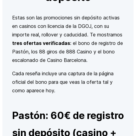
Estas son las promociones sin depósito activas
en casinos con licencia de la DGOJ, con su
importe real, rollover y caducidad. Te mostramos
tres ofertas verificadas
: el bono de registro de
Pastón, los 88 giros de 888 Casino y el bono
escalonado de Casino Barcelona.
Cada reseña incluye una captura de la página
oficial del bono para que veas la oferta tal y
como aparece hoy.
Pastón: 60€ de registro
sin depósito (casino +