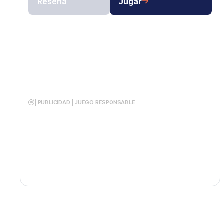
Reseña
Jugar
| PUBLICIDAD | JUEGO RESPONSABLE