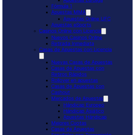
Apuestas Euroliga
Fórmula 1
Apuestas MMA
Apuestas Online UFC
Apuestas eSports
Casinos Online con Licencia
Nuevos Casinos Online
Retirada Inmediata
Casas de Apuestas con Licencia
Nuevas Casas de Apuestas
Casas de Apuestas con
Retiros Rápidos
Rollover en apuestas
Casas de Apuestas con
Cashout
Mercados de Apuestas
Hándicap Europeo
Hándicap Asiático
Apuestas Hándicap
Mejores Cuotas
Casas de Apuestas