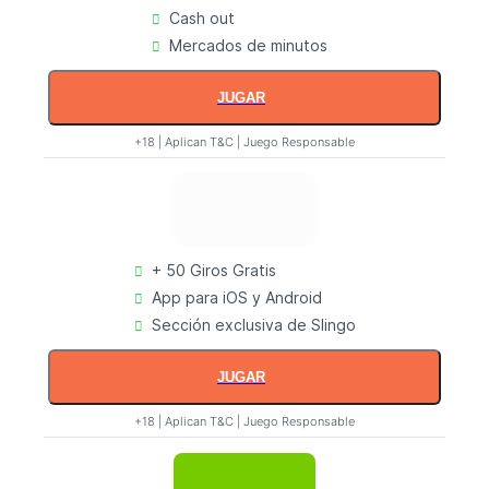
Cash out
Mercados de minutos
JUGAR
+18 | Aplican T&C | Juego Responsable
+ 50 Giros Gratis
App para iOS y Android
Sección exclusiva de Slingo
JUGAR
+18 | Aplican T&C | Juego Responsable