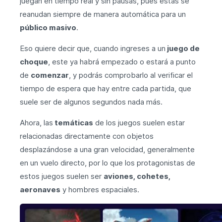
juegan en tiempo real y sin pausas, pues estas se
reanudan siempre de manera automática para un
público masivo
.
Eso quiere decir que, cuando ingreses a un
juego de
choque
, este ya habrá empezado o estará a punto
de
comenzar
, y podrás comprobarlo al verificar el
tiempo de espera que hay entre cada partida, que
suele ser de algunos segundos nada más.
Ahora, las
temáticas
de los juegos suelen estar
relacionadas directamente con objetos
desplazándose a una gran velocidad, generalmente
en un vuelo directo, por lo que los protagonistas de
estos juegos suelen ser
aviones, cohetes,
aeronaves
y hombres espaciales.