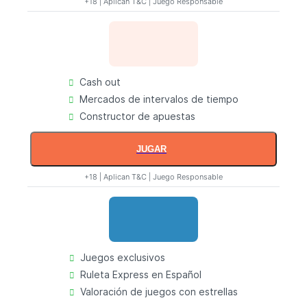
+18 | Aplican T&C | Juego Responsable
Cash out
Mercados de intervalos de tiempo
Constructor de apuestas
JUGAR
+18 | Aplican T&C | Juego Responsable
Juegos exclusivos
Ruleta Express en Español
Valoración de juegos con estrellas