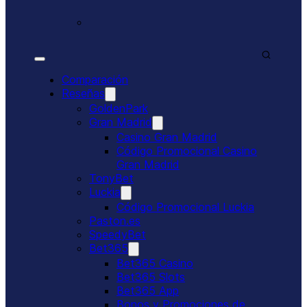
Comparación
Reseñas
GoldenPark
Gran Madrid
Casino Gran Madrid
Código Promocional Casino
Gran Madrid
TonyBet
Luckia
Código Promocional Luckia
Paston.es
SpeedyBet
Bet365
Bet365 Casino
Bet365 Slots
Bet365 App
Bonos y Promociones de