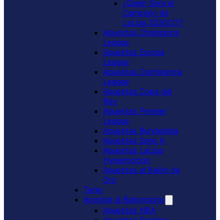
¿Quién Será el
Campeón de
LaLiga 2026/27?
Apuestas Champions
League
Apuestas Europa
League
Apuestas Conference
League
Apuestas Copa del
Rey
Apuestas Premier
League
Apuestas Bundesliga
Apuestas Serie A
Apuestas LaLiga
Hypermotion
Apuestas al Balón de
Oro
Tenis
Apostar al Baloncesto
Apuestas NBA