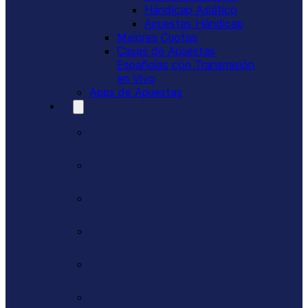
Hándicap Asiático
Apuestas Hándicap
Mejores Cuotas
Casas de Apuestas
Españolas con Transmisión
en Vivo
Apps de Apuestas