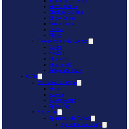
Tragaperras Online
Ruleta Online
Blackjack Online
Bingo Online
Póker Online
Aviator
Plinko
Proveedores de Juegos
Spribe
NetEnt
Playtech
Play´n GO
Pragmatic Play
Guías
Métodos de Pago
Bizum
PayPal
Paysafecard
Apple Pay
Apuestas
Apuestas de Fútbol
Apuestas en LaLiga