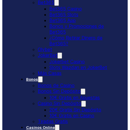
Bet365
Bet365 Casino
Bet365 Slots
Bet365 App
Bonos y Promociones de
Bet365
¿Cómo Retirar Dinero de
Bet365?
Olybet
JokerBet
Jokerbet Casino
Slots Wazdan en JokerBet
Más Casas
Bonos
Bonos de Casino
Bonos Sin Depósito
10€ Gratis en Apuestas
Casino Sin Depósito
20€ Gratis Sin Depósito
10€ Gratis en Casino
Tiradas Gratis
Casinos Online