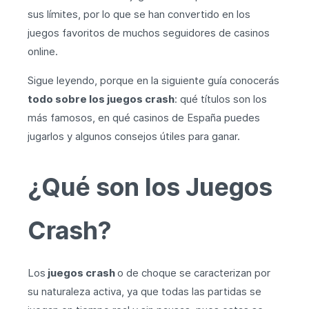
sus límites, por lo que se han convertido en los
juegos favoritos de muchos seguidores de casinos
online.
Sigue leyendo, porque en la siguiente guía conocerás
todo sobre los juegos crash
: qué títulos son los
más famosos, en qué casinos de España puedes
jugarlos y algunos consejos útiles para ganar.
¿Qué son los Juegos
Crash?
Los
juegos crash
o de choque se caracterizan por
su naturaleza activa, ya que todas las partidas se