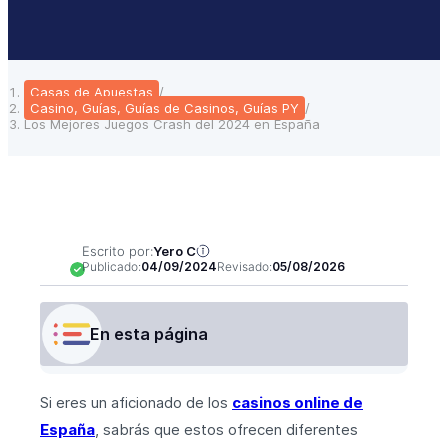
Casas de Apuestas
/
Casino, Guías, Guías de Casinos, Guías PY
/
Los Mejores Juegos Crash del 2024 en España
Escrito por:
Yero C
Publicado:
04/09/2024
Revisado:
05/08/2026
En esta página
Si eres un aficionado de los
casinos online de
España
, sabrás que estos ofrecen diferentes