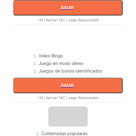
JUGAR
+18 | Aplican T&C | Juego Responsable
Video Bingo
Juego en modo demo
Juegos de bonos identificados
JUGAR
+18 | Aplican T&C | Juego Responsable
Combinadas populares