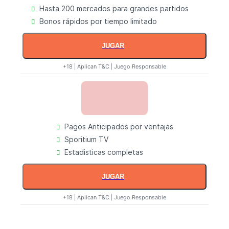
Hasta 200 mercados para grandes partidos
Bonos rápidos por tiempo limitado
JUGAR
+18 | Aplican T&C | Juego Responsable
Pagos Anticipados por ventajas
Sporitium TV
Estadisticas completas
JUGAR
+18 | Aplican T&C | Juego Responsable