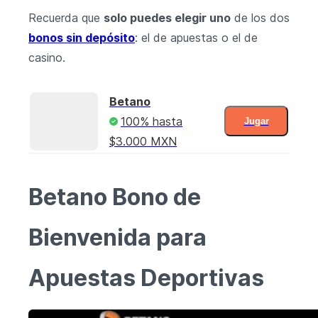
Recuerda que
solo puedes elegir uno
de los dos
bonos sin depósito
: el de apuestas o el de
casino.
Betano
100% hasta
Jugar
$3.000 MXN
Betano Bono de
Bienvenida para
Apuestas Deportivas