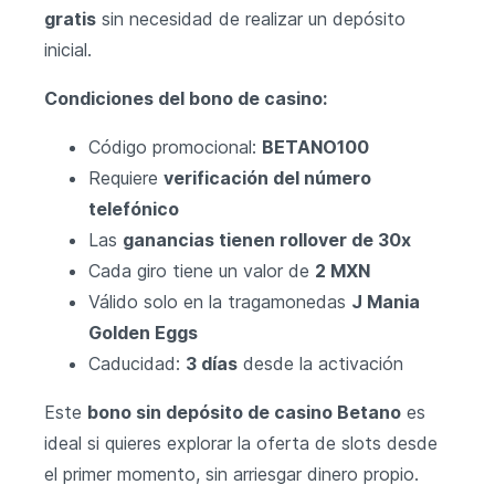
gratis
sin necesidad de realizar un depósito
inicial.
Condiciones del bono de casino:
Código promocional:
BETANO100
Requiere
verificación del número
telefónico
Las
ganancias tienen rollover de 30x
Cada giro tiene un valor de
2 MXN
Válido solo en la tragamonedas
J Mania
Golden Eggs
Caducidad:
3 días
desde la activación
Este
bono sin depósito de casino Betano
es
ideal si quieres explorar la oferta de slots desde
el primer momento, sin arriesgar dinero propio.