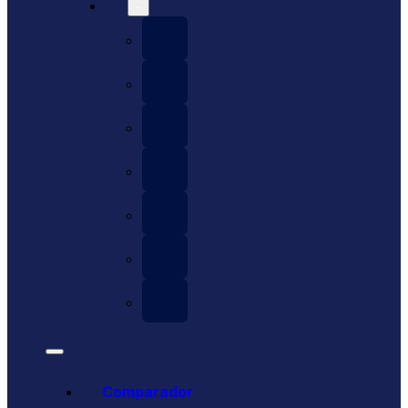
Comparador