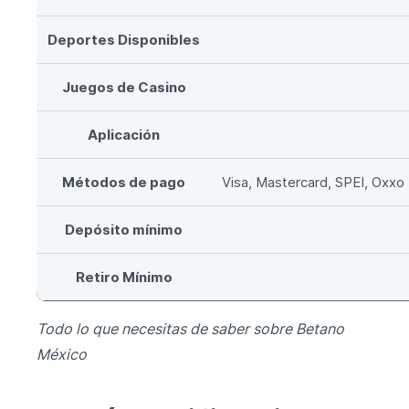
Deportes Disponibles
Juegos de Casino
Aplicación
Métodos de pago
Visa, Mastercard, SPEI, Oxxo
Depósito mínimo
Retiro Mínimo
Todo lo que necesitas de saber sobre Betano
México