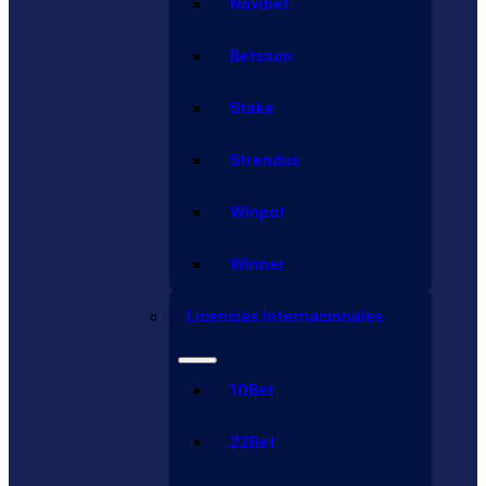
Novibet
Betsson
Stake
Strendus
Winpot
Winner
Licencias Internacionales
10Bet
22Bet