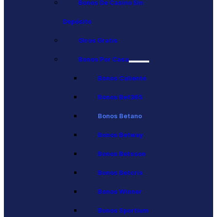
Bonos De Casino Sin
Depósito
Giros Gratis
Bonos Por Casa
Bonos Caliente
Bonos Bet365
Bonos Betano
Bonos Betway
Bonos Betsson
Bonos Betcris
Bonos Winner
Bonos Sportium