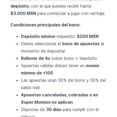
depósito
, con el que puedes recibir hasta
$3.000 MXN
para comenzar a jugar con ventaja.
Condiciones principales del bono:
Depósito mínimo
requerido:
$200 MXN
Debes seleccionar el
bono de apuestas
al
momento de depositar
Rollover de 4x
sobre bono + depósito
Apuestas válidas deben tener un
momio
mínimo de +100
Las apuestas usan 50% del bono y 50% del
saldo real
Apuestas canceladas, cobradas o en
Super Momios no aplican
Dispones de
30 días
para cumplir con el
rollover