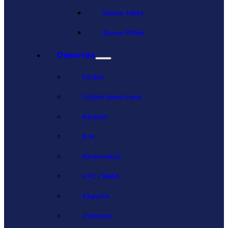
Bonos 1xBet
Bonos 10Bet
Deportes
Fútbol
Fútbol Americano
Béisbol
Box
Baloncesto
UFC / MMA
ESports
Caballos