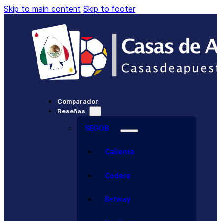
Skip to main content
Skip to footer
Comparador
Reseñas
SEGOB
Caliente
Codere
Betway