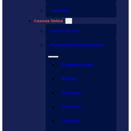
Caballos
Casinos Online
Casino En Vivo
Proveedores De Software
Pragmatic Play
NetEnt
Evolution
Play’n GO
Playtech