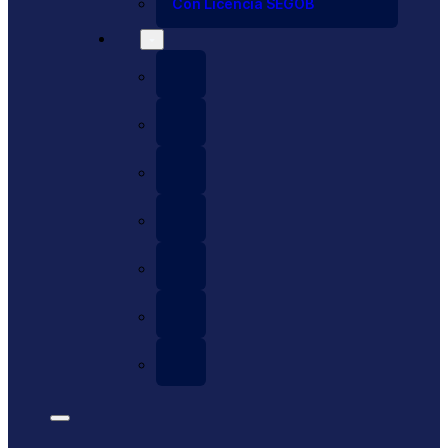
Con Licencia SEGOB