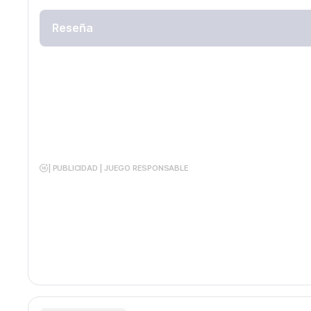
Reseña
| PUBLICIDAD | JUEGO RESPONSABLE