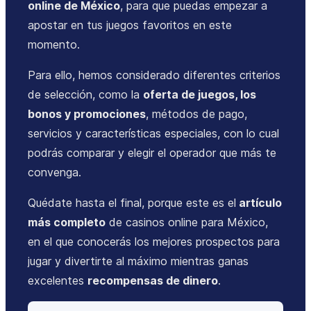
online de México
, para que puedas empezar a
apostar en tus juegos favoritos en este
momento.
Para ello, hemos considerado diferentes criterios
de selección, como la
oferta de juegos, los
bonos y promociones
, métodos de pago,
servicios y características especiales, con lo cual
podrás comparar y elegir el operador que más te
convenga.
Quédate hasta el final, porque este es el
artículo
más completo
de casinos online para México,
en el que conocerás los mejores prospectos para
jugar y divertirte al máximo mientras ganas
excelentes
recompensas de dinero
.