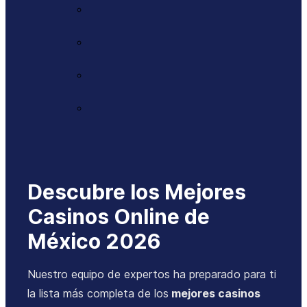
Descubre los Mejores
Casinos Online de
México 2026
Nuestro equipo de expertos ha preparado para ti
la lista más completa de los
mejores casinos