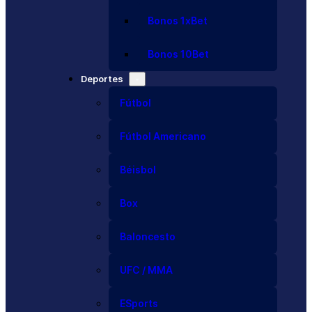
Bonos 1xBet
Bonos 10Bet
Deportes
Fútbol
Fútbol Americano
Béisbol
Box
Baloncesto
UFC / MMA
ESports