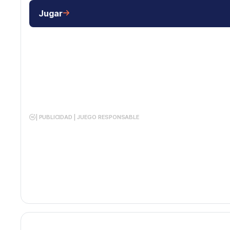
Jugar
| PUBLICIDAD | JUEGO RESPONSABLE