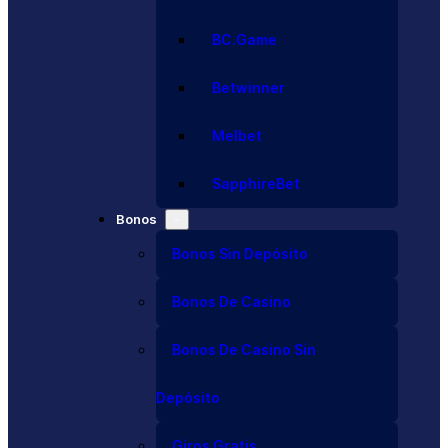
BC.Game
Betwinner
Melbet
SapphireBet
Bonos
Bonos Sin Depósito
Bonos De Casino
Bonos De Casino Sin
Depósito
Giros Gratis