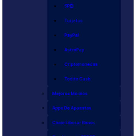
SPEI
Tarjetas
PayPal
AstroPay
Criptomonedas
Todito Cash
Mejores Momios
Apps De Apuestas
Cómo Liberar Bonos