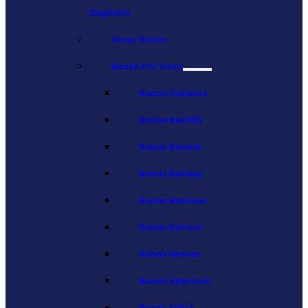
Depósito
Giros Gratis
Bonos Por Casa
Bonos Caliente
Bonos Bet365
Bonos Betano
Bonos Betway
Bonos Betsson
Bonos Betcris
Bonos Winner
Bonos Sportium
Bonos 1xBet