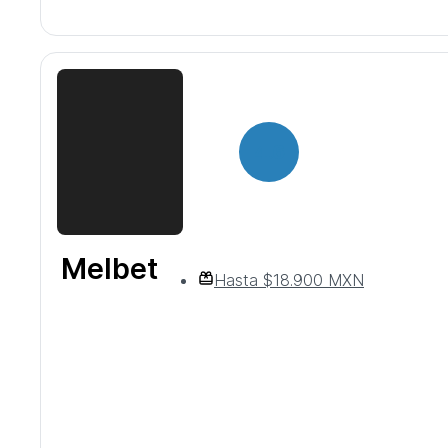
4.6
Melbet
Hasta $18.900 MXN