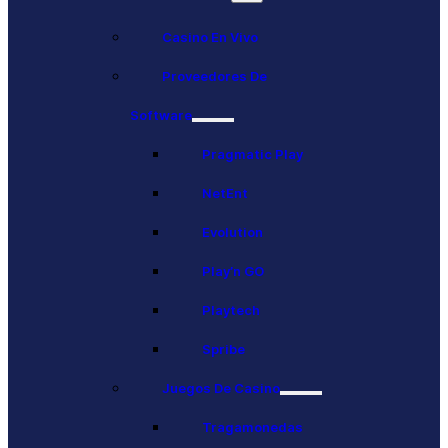
Casino En Vivo
Proveedores De
Software
Pragmatic Play
NetEnt
Evolution
Play’n GO
Playtech
Spribe
Juegos De Casino
Tragamonedas