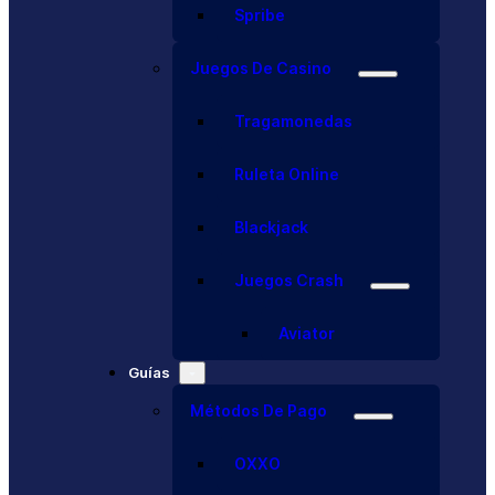
Spribe
Juegos De Casino
Tragamonedas
Ruleta Online
Blackjack
Juegos Crash
Aviator
Guías
Métodos De Pago
OXXO