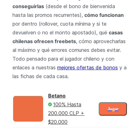
conseguirlas
(desde el bono de bienvenida
hasta las promos recurrentes),
cómo funcionan
por dentro (rollover, cuota mínima y si te
devuelven o no el monto apostado), qué
casas
chilenas ofrecen freebets
, cómo aprovecharlas
al máximo y qué errores comunes debes evitar.
Todo pensado para el jugador chileno y con
enlaces a nuestras
mejores ofertas de bonos
y a
las fichas de cada casa.
Betano
100% Hasta
Jugar
200.000 CLP +
$20.000