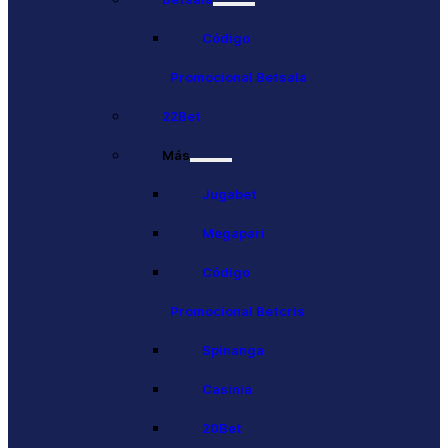
Código
Promocional Betsala
22Bet
Más
Jugabet
Megapari
Código
Promocional Betcris
Spinanga
Casinia
20Bet