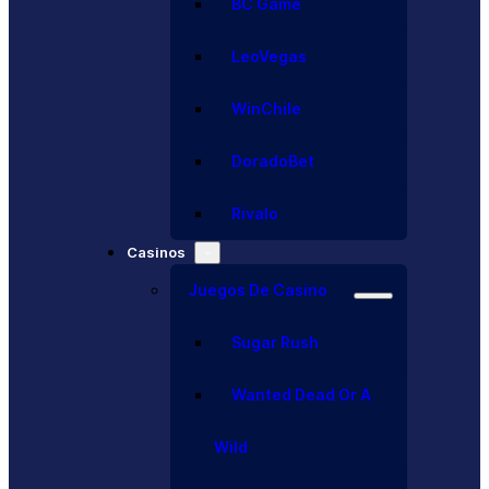
BC Game
LeoVegas
WinChile
DoradoBet
Rivalo
Casinos
Juegos De Casino
Sugar Rush
Wanted Dead Or A
Wild