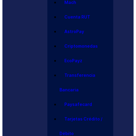
Mach
Cuenta RUT
AstroPay
Criptomonedas
EcoPayz
Transferencia
Bancaria
Paysafecard
Tarjetas Crédito /
Débito