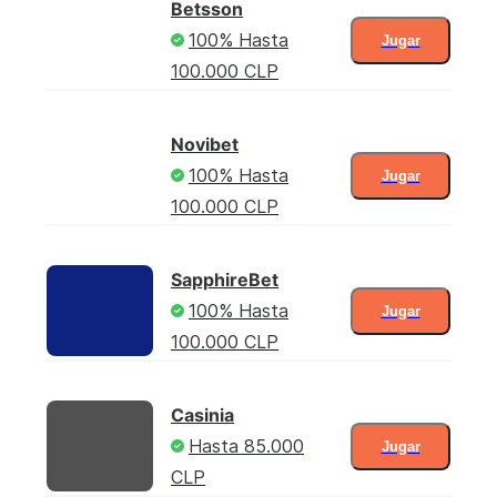
Betsson
100% Hasta
Jugar
100.000 CLP
Novibet
100% Hasta
Jugar
100.000 CLP
SapphireBet
100% Hasta
Jugar
100.000 CLP
Casinia
Hasta 85.000
Jugar
CLP