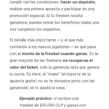
cumplir ciertas condiciones:
hacer un depósito
,
realizar una primera apuesta o participar en una
promoción especial. Si tu freebet resulta
ganadora, puedes retirar los beneficios reales una
vez cumplidos los requisitos.
El detalle más importante —y el que más
confunde a los nuevos jugadores— es qué pasa
con el
monto de la freebet cuando ganas
. En la
gran mayoría de las freebets
no recuperas el
valor del ticket
, solo la ganancia neta que genera
la cuota. Es decir, el “stake” (el importe de la
apuesta gratis) no se te devuelve junto con las
ganancias; se lo queda la casa.
Ejemplo práctico:
si recibes una
freebet de $10.000 CLP y ganas con