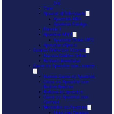
Oro
Tenis
Apostar al Baloncesto
Apuestas NBA
Apuestas Euroliga
Fórmula 1
Apuestas MMA
Apuestas Online UFC
Apuestas eSports
Casinos Online con Licencia
Nuevos Casinos Online
Retirada Inmediata
Casas de Apuestas con Licencia
Nuevas Casas de Apuestas
Casas de Apuestas con
Retiros Rápidos
Rollover en apuestas
Casas de Apuestas con
Cashout
Mercados de Apuestas
Hándicap Europeo