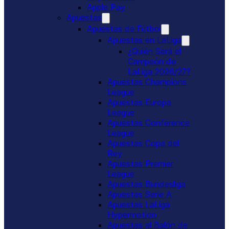
Apple Pay
Apuestas
Apuestas de Fútbol
Apuestas en LaLiga
¿Quién Será el
Campeón de
LaLiga 2026/27?
Apuestas Champions
League
Apuestas Europa
League
Apuestas Conference
League
Apuestas Copa del
Rey
Apuestas Premier
League
Apuestas Bundesliga
Apuestas Serie A
Apuestas LaLiga
Hypermotion
Apuestas al Balón de