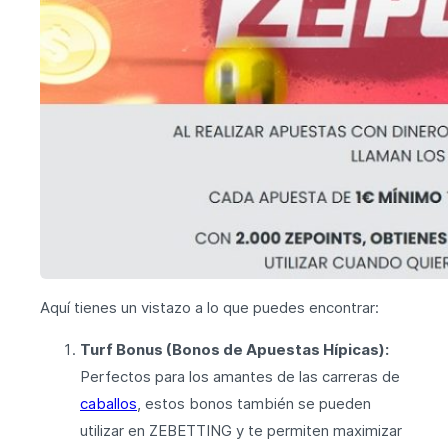
Aquí tienes un vistazo a lo que puedes encontrar:
Turf Bonus (Bonos de Apuestas Hípicas):
Perfectos para los amantes de las carreras de
caballos
, estos bonos también se pueden
utilizar en ZEBETTING y te permiten maximizar