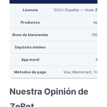
Licencia
DGOJ (España) — titular
ZEBET
Productos
Apuesta
Bono de bienvenida
100% has
Depósito mínimo
10
App móvil
Androi
Métodos de pago
Visa, Mastercard, Transfer
Nuestra Opinión de
ZeBet