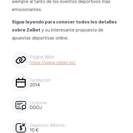
siempre al tanto de los eventos deportivos más
emocionantes.
Sigue leyendo para conocer todos los detalles
sobre ZeBet
y su interesante propuesta de
apuestas deportivas online.
Página Web
https://www.zebet.es/
Fundación:
2014
Licencia:
DGOJ
Depósito Mínimo:
10 €