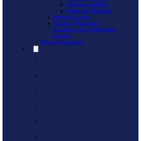
Hándicap Asiático
Apuestas Hándicap
Mejores Cuotas
Casas de Apuestas
Españolas con Transmisión
en Vivo
Apps de Apuestas