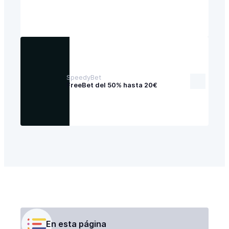
SpeedyBet
FreeBet del 50% hasta 20€
En esta página