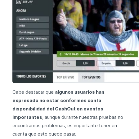
Cabe destacar que
algunos usuarios han
expresado no estar conformes con la
disponibilidad del CashOut en eventos
importantes
, aunque durante nuestras pruebas no
encontramos problemas, es importante tener en
cuenta que esto puede pasar.