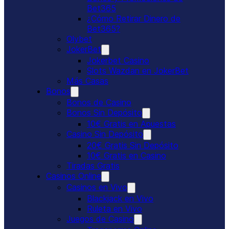
Bet365
¿Cómo Retirar Dinero de
Bet365?
Olybet
JokerBet
Jokerbet Casino
Slots Wazdan en JokerBet
Más Casas
Bonos
Bonos de Casino
Bonos Sin Depósito
10€ Gratis en Apuestas
Casino Sin Depósito
20€ Gratis Sin Depósito
10€ Gratis en Casino
Tiradas Gratis
Casinos Online
Casinos en Vivo
Blackjack en Vivo
Ruleta en Vivo
Juegos de Casino