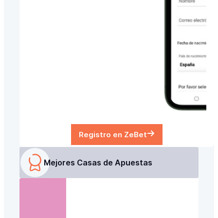
Registro en ZeBet
Mejores Casas de Apuestas