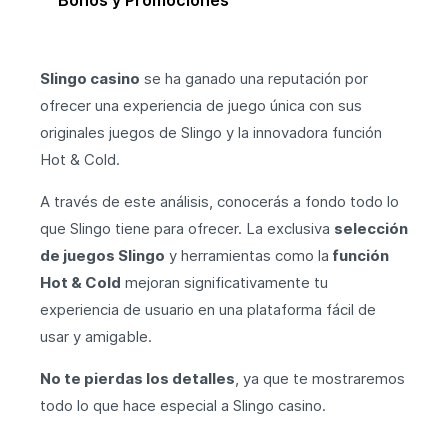
Slingo casino
se ha ganado una reputación por
ofrecer una experiencia de juego única con sus
originales juegos de Slingo y la innovadora función
Hot & Cold.
A través de este análisis, conocerás a fondo todo lo
que Slingo tiene para ofrecer. La exclusiva
selección
de juegos Slingo
y herramientas como la
función
Hot & Cold
mejoran significativamente tu
experiencia de usuario en una plataforma fácil de
usar y amigable.
No te pierdas los detalles
, ya que te mostraremos
todo lo que hace especial a Slingo casino.