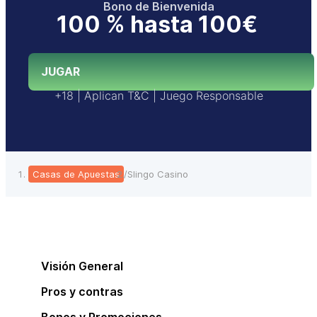
Bono de Bienvenida
100 % hasta 100€
JUGAR
+18 | Aplican T&C | Juego Responsable
Casas de Apuestas
/
Slingo Casino
Visión General
Pros y contras
Bonos y Promociones