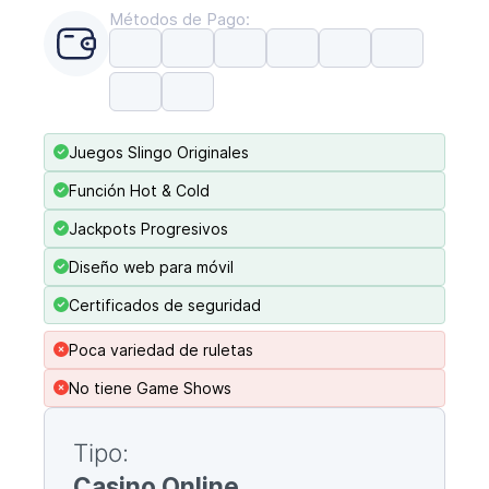
Métodos de Pago:
Juegos Slingo Originales
Función Hot & Cold
Jackpots Progresivos
Diseño web para móvil
Certificados de seguridad
Poca variedad de ruletas
No tiene Game Shows
Tipo:
Casino Online