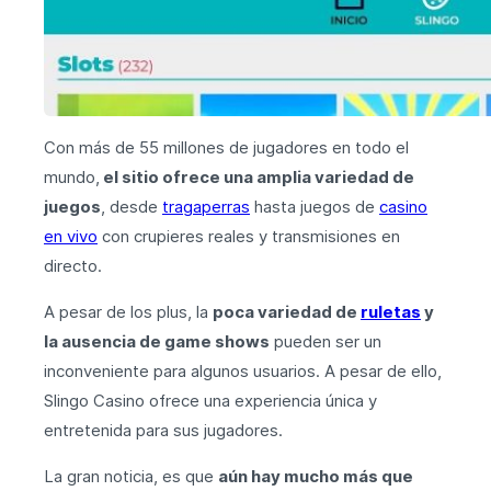
Con más de 55 millones de jugadores en todo el
mundo,
el sitio ofrece una amplia variedad de
juegos
, desde
tragaperras
hasta juegos de
casino
en vivo
con crupieres reales y transmisiones en
directo.
A pesar de los plus, la
poca variedad de
ruletas
y
la ausencia de game shows
pueden ser un
inconveniente para algunos usuarios. A pesar de ello,
Slingo Casino ofrece una experiencia única y
entretenida para sus jugadores.
La gran noticia, es que
aún hay mucho más que