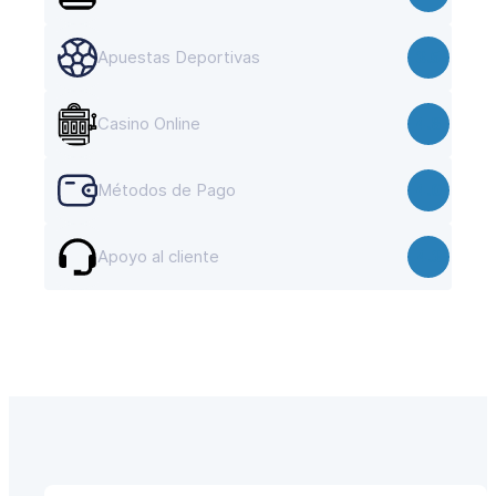
Apuestas Deportivas
3.5
Casino Online
4.8
Métodos de Pago
4.0
Apoyo al cliente
4.3