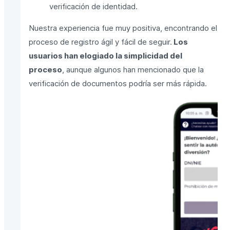
verificación de identidad.
Nuestra experiencia fue muy positiva, encontrando el
proceso de registro ágil y fácil de seguir.
Los
usuarios han elogiado la simplicidad del
proceso
, aunque algunos han mencionado que la
verificación de documentos podría ser más rápida.