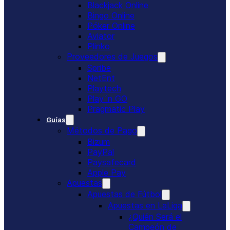
Blackjack Online
Bingo Online
Póker Online
Aviator
Plinko
Proveedores de Juegos
Spribe
NetEnt
Playtech
Play´n GO
Pragmatic Play
Guías
Métodos de Pago
Bizum
PayPal
Paysafecard
Apple Pay
Apuestas
Apuestas de Fútbol
Apuestas en LaLiga
¿Quién Será el
Campeón de