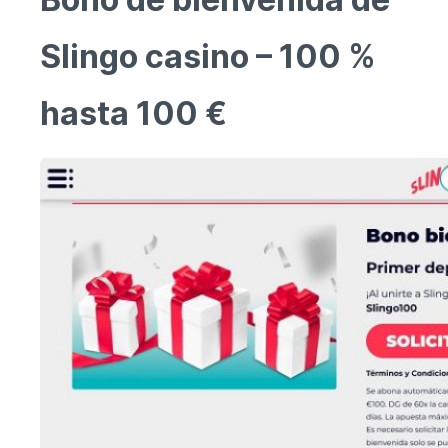
Slingo casino – 100 %
hasta 100 €