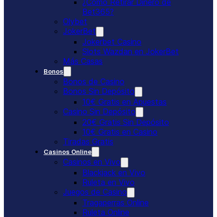
¿Cómo Retirar Dinero de
Bet365?
Olybet
JokerBet
Jokerbet Casino
Slots Wazdan en JokerBet
Más Casas
Bonos
Bonos de Casino
Bonos Sin Depósito
10€ Gratis en Apuestas
Casino Sin Depósito
20€ Gratis Sin Depósito
10€ Gratis en Casino
Tiradas Gratis
Casinos Online
Casinos en Vivo
Blackjack en Vivo
Ruleta en Vivo
Juegos de Casino
Tragaperras Online
Ruleta Online