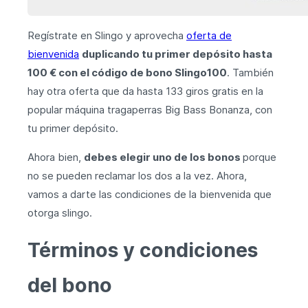
Regístrate en Slingo y aprovecha
oferta de
bienvenida
duplicando tu primer depósito hasta
100 € con el código de bono Slingo100
. También
hay otra oferta que da hasta 133 giros gratis en la
popular máquina tragaperras Big Bass Bonanza, con
tu primer depósito.
Ahora bien,
debes elegir uno de los bonos
porque
no se pueden reclamar los dos a la vez. Ahora,
vamos a darte las condiciones de la bienvenida que
otorga slingo.
Términos y condiciones
del bono