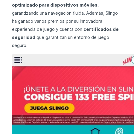
optimizado para dispositivos móviles
,
garantizando una navegación fluida. Además, Slingo
ha ganado varios premios por su innovadora
experiencia de juego y cuenta con
certificados de
seguridad
que garantizan un entorno de juego
seguro.