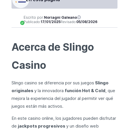
Escrito por:
Noriagni Galeano
Publicado:
17/01/2025
Revisado:
05/08/2026
Acerca de Slingo
Casino
Slingo casino se diferencia por sus juegos
Slingo
originales
y la innovadora
función Hot & Cold
, que
mejora la experiencia del jugador al permitir ver qué
juegos están más activos.
En este casino online, los jugadores pueden disfrutar
de
jackpots progresivos
y un diseño web