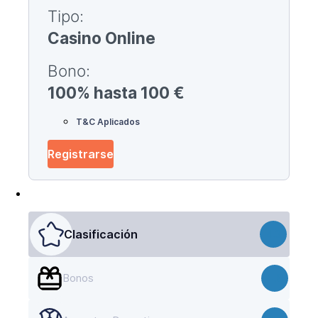
Tipo:
Casino Online
Bono:
100% hasta 100 €
T&C Aplicados
Registrarse
Clasificación
4.3
Bonos
4.8