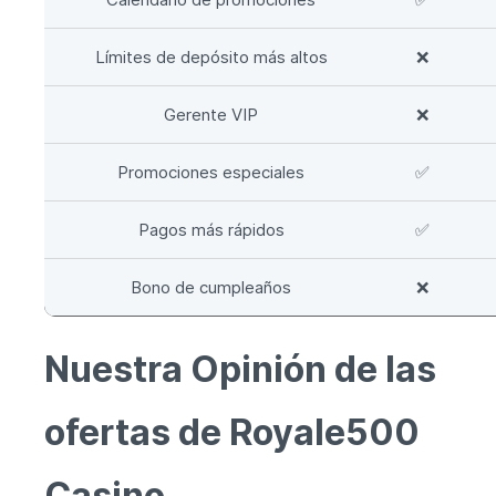
Límites de depósito más altos
❌
Gerente VIP
❌
Promociones especiales
✅
Pagos más rápidos
✅
Bono de cumpleaños
❌
Nuestra Opinión de las
ofertas de Royale500
Casino