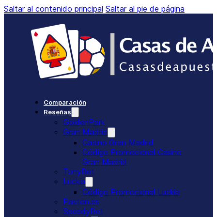
Saltar al contenido principal
Saltar al pie de página
Comparación
Reseñas
GoldenPark
Gran Madrid
Casino Gran Madrid
Código Promocional Casino
Gran Madrid
TonyBet
Luckia
Código Promocional Luckia
Paston.es
SpeedyBet