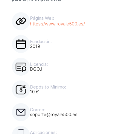
Página Web
https://www.royale500.es/
Fundación:
2019
Licencia:
DGOJ
Depósito Mínimo:
10 €
Correo:
soporte@royale500.es
Aplicaciones: