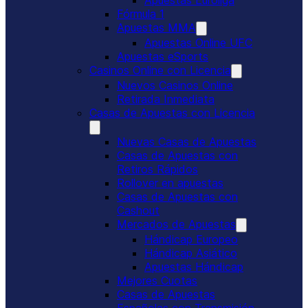
Apuestas Euroliga
Fórmula 1
Apuestas MMA
Apuestas Online UFC
Apuestas eSports
Casinos Online con Licencia
Nuevos Casinos Online
Retirada Inmediata
Casas de Apuestas con Licencia
Nuevas Casas de Apuestas
Casas de Apuestas con
Retiros Rápidos
Rollover en apuestas
Casas de Apuestas con
Cashout
Mercados de Apuestas
Hándicap Europeo
Hándicap Asiático
Apuestas Hándicap
Mejores Cuotas
Casas de Apuestas