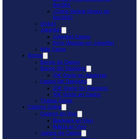
Bet365
¿Cómo Retirar Dinero de
Bet365?
Olybet
JokerBet
Jokerbet Casino
Slots Wazdan en JokerBet
Más Casas
Bonos
Bonos de Casino
Bonos Sin Depósito
10€ Gratis en Apuestas
Casino Sin Depósito
20€ Gratis Sin Depósito
10€ Gratis en Casino
Tiradas Gratis
Casinos Online
Casinos en Vivo
Blackjack en Vivo
Ruleta en Vivo
Juegos de Casino