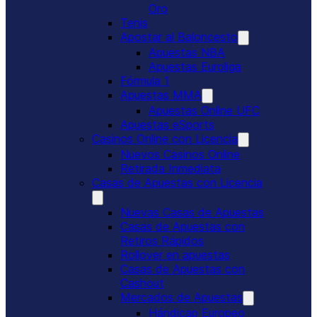
Oro
Tenis
Apostar al Baloncesto
Apuestas NBA
Apuestas Euroliga
Fórmula 1
Apuestas MMA
Apuestas Online UFC
Apuestas eSports
Casinos Online con Licencia
Nuevos Casinos Online
Retirada Inmediata
Casas de Apuestas con Licencia
Nuevas Casas de Apuestas
Casas de Apuestas con
Retiros Rápidos
Rollover en apuestas
Casas de Apuestas con
Cashout
Mercados de Apuestas
Hándicap Europeo