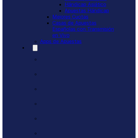
Hándicap Asiático
Apuestas Hándicap
Mejores Cuotas
Casas de Apuestas
Españolas con Transmisión
en Vivo
Apps de Apuestas