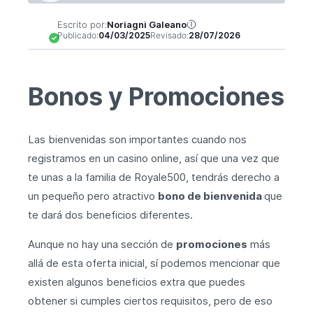
Escrito por:
Noriagni Galeano
Publicado:
04/03/2025
Revisado:
28/07/2026
Bonos y Promociones
Las bienvenidas son importantes cuando nos
registramos en un casino online, así que una vez que
te unas a la familia de Royale500, tendrás derecho a
un pequeño pero atractivo
bono de bienvenida
que
te dará dos beneficios diferentes.
Aunque no hay una sección de
promociones
más
allá de esta oferta inicial, sí podemos mencionar que
existen algunos beneficios extra que puedes
obtener si cumples ciertos requisitos, pero de eso