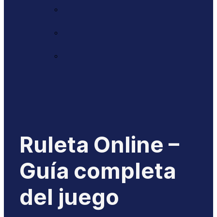
Ruleta Online –
Guía completa
del juego