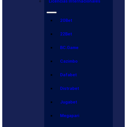
Licencias Internacionales
20Bet
22Bet
BC.Game
Cazimbo
Dafabet
Distrabet
Jugabet
Megapari