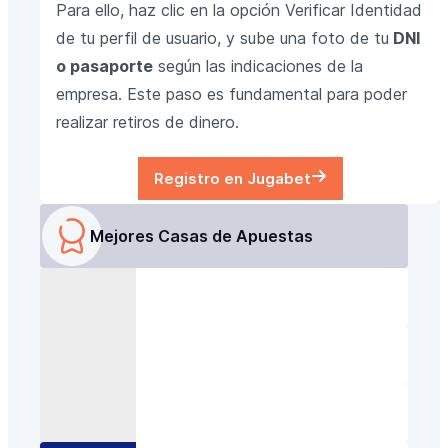
Para ello, haz clic en la opción Verificar Identidad
de tu perfil de usuario, y sube una foto de tu
DNI
o pasaporte
según las indicaciones de la
empresa. Este paso es fundamental para poder
realizar retiros de dinero.
Registro en Jugabet
Mejores Casas de Apuestas
Betano
50% hasta S/500
1xBet
100% hasta S/550