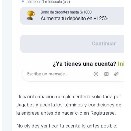
Llena información complementaria solicitada por
Jugabet y acepta los términos y condiciones de
la empresa antes de hacer clic en Registrarse.
No olvides verificar tu cuenta lo antes posible.