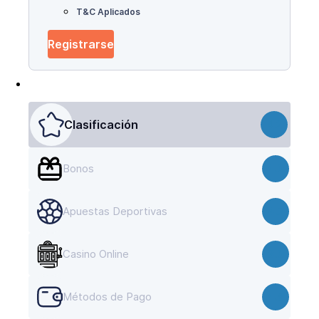
T&C Aplicados
Registrarse
Clasificación
4.2
Bonos
4.0
Apuestas Deportivas
4.7
Casino Online
3.0
Métodos de Pago
4.8