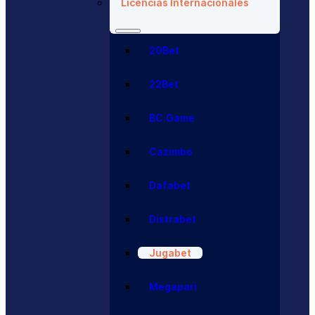
Licencias Internacionales
20Bet
22Bet
BC.Game
Cazimbo
Dafabet
Distrabet
Jugabet
Megapari