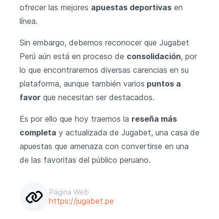
ofrecer las mejores
apuestas deportivas
en
línea.
Sin embargo, debemos reconocer que Jugabet
Perú aún está en proceso de
consolidación
, por
lo que encontraremos diversas carencias en su
plataforma, aunque también varios
puntos a
favor
que necesitan ser destacados.
Es por ello que hoy traemos la
reseña más
completa
y actualizada de Jugabet, una casa de
apuestas que amenaza con convertirse en una
de las favoritas del público peruano.
Página Web
https://jugabet.pe