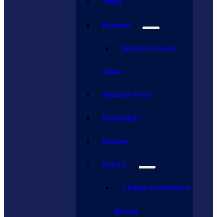
1xBet
Betsson
Betsson Casino
Stake
Apuesta Total
Doradobet
Inkabet
Betcris
Código Promocional
Betcris