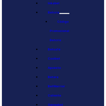
Inkabet
Betcris
Código
Promocional
Betcris
Betsafe
Coolbet
Apuesto
Betara
BetWarrior
Caliente
Gangabet