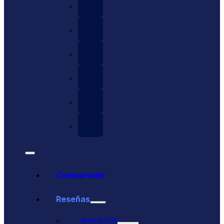
Comparador
Reseñas
MINCETUR