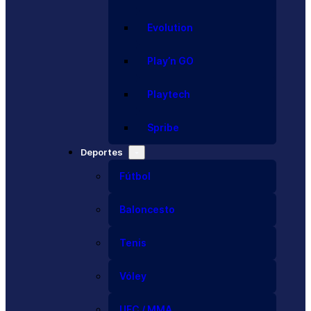
Evolution
Play’n GO
Playtech
Spribe
Deportes
Fútbol
Baloncesto
Tenis
Vóley
UFC / MMA