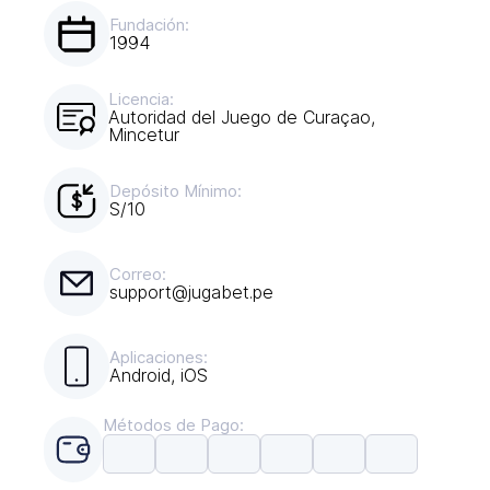
Fundación:
1994
Licencia:
Autoridad del Juego de Curaçao,
Mincetur
Depósito Mínimo:
S/10
Correo:
support@jugabet.pe
Aplicaciones:
Android, iOS
Métodos de Pago: