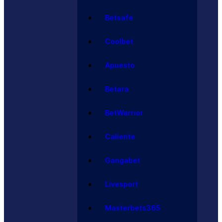
Betsafe
Coolbet
Apuesto
Betara
BetWarrior
Caliente
Gangabet
Livesport
Masterbets365