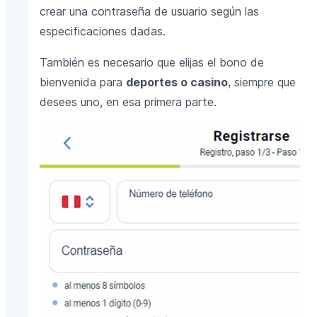
crear una contraseña de usuario según las
especificaciones dadas.
También es necesario que elijas el bono de
bienvenida para
deportes o casino
, siempre que
desees uno, en esa primera parte.