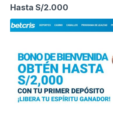
Hasta S/2.000