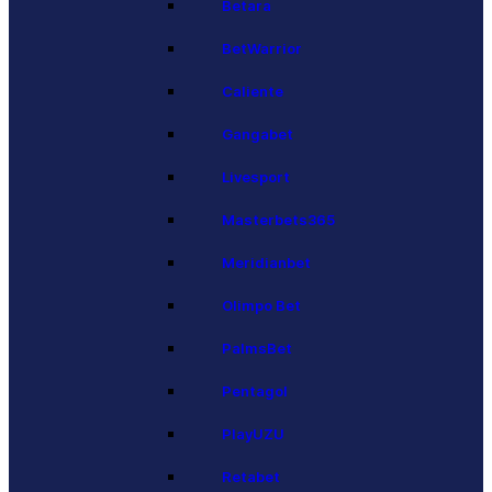
Betara
BetWarrior
Caliente
Gangabet
Livesport
Masterbets365
Meridianbet
Olimpo Bet
PalmsBet
Pentagol
PlayUZU
Retabet