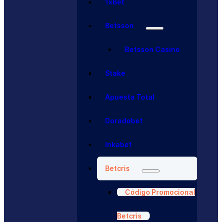
1xBet
Betsson
Betsson Casino
Stake
Apuesta Total
Doradobet
Inkabet
Betcris
Código Promocional
Betcris