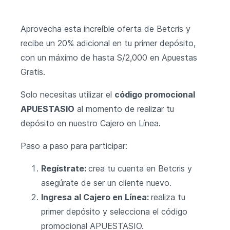
Aprovecha esta increíble oferta de Betcris y
recibe un 20% adicional en tu primer depósito,
con un máximo de hasta S/2,000 en Apuestas
Gratis.
Solo necesitas utilizar el
código promocional
APUESTASIO
al momento de realizar tu
depósito en nuestro Cajero en Línea.
Paso a paso para participar:
Regístrate:
crea tu cuenta en Betcris y
asegúrate de ser un cliente nuevo.
Ingresa al Cajero en Línea:
realiza tu
primer depósito y selecciona el código
promocional APUESTASIO.