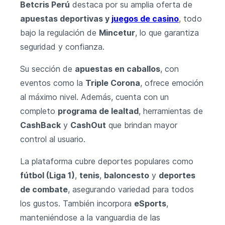
Betcris Perú
destaca por su amplia oferta de
apuestas deportivas y
juegos de casino
, todo
bajo la regulación de
Mincetur
, lo que garantiza
seguridad y confianza.
Su sección de
apuestas en caballos
, con
eventos como la
Triple Corona
, ofrece emoción
al máximo nivel. Además, cuenta con un
completo
programa de lealtad
, herramientas de
CashBack
y
CashOut
que brindan mayor
control al usuario.
La plataforma cubre deportes populares como
fútbol (Liga 1)
,
tenis
,
baloncesto
y
deportes
de combate
, asegurando variedad para todos
los gustos. También incorpora
eSports
,
manteniéndose a la vanguardia de las