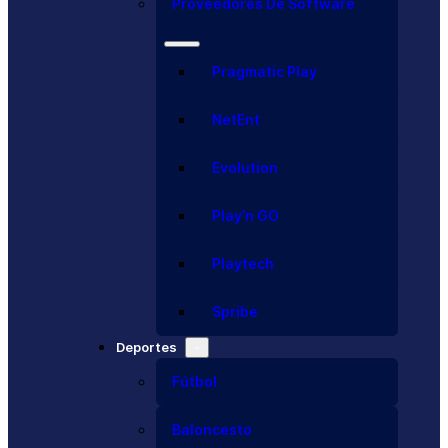
Proveedores De Software
Pragmatic Play
NetEnt
Evolution
Play’n GO
Playtech
Spribe
Deportes
Fútbol
Baloncesto