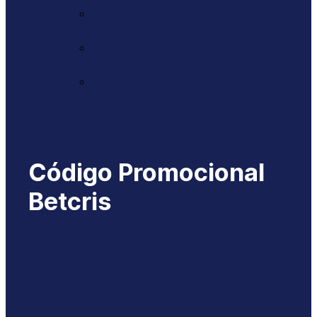
Código Promocional
Betcris