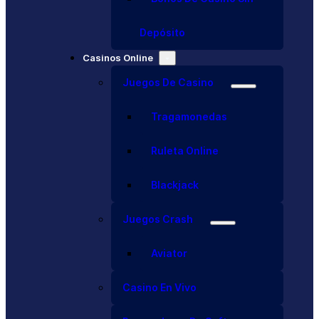
Depósito
Casinos Online
Juegos De Casino
Tragamonedas
Ruleta Online
Blackjack
Juegos Crash
Aviator
Casino En Vivo