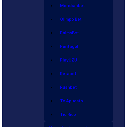
Meridianbet
Olimpo Bet
PalmsBet
Pentagol
PlayUZU
Retabet
Rushbet
Te Apuesto
Tío Rico