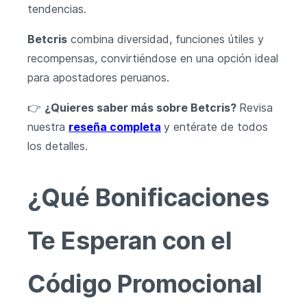
tendencias.
Betcris
combina diversidad, funciones útiles y
recompensas, convirtiéndose en una opción ideal
para apostadores peruanos.
👉
¿Quieres saber más sobre Betcris?
Revisa
nuestra
reseña completa
y entérate de todos
los detalles.
¿Qué Bonificaciones
Te Esperan con el
Código Promocional