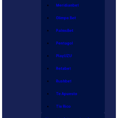
Meridianbet
Olimpo Bet
PalmsBet
Pentagol
PlayUZU
Retabet
Rushbet
Te Apuesto
Tío Rico