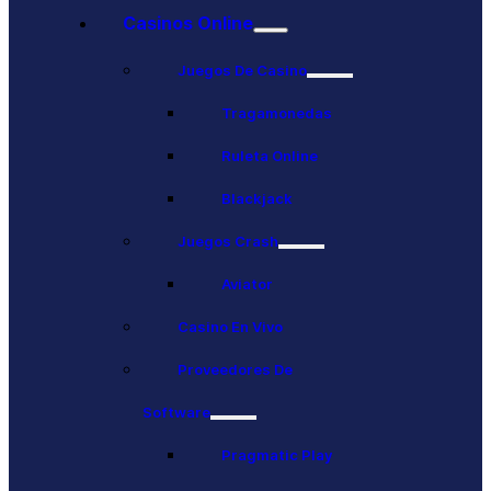
Casinos Online
Juegos De Casino
Tragamonedas
Ruleta Online
Blackjack
Juegos Crash
Aviator
Casino En Vivo
Proveedores De
Software
Pragmatic Play