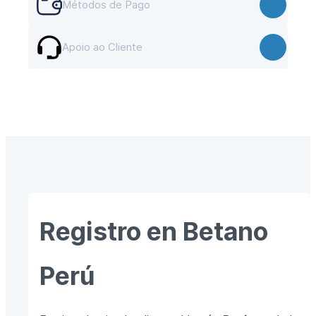
Métodos de Pago
4.4
Apoio ao Cliente
4.8
Registro en Betano
Perú