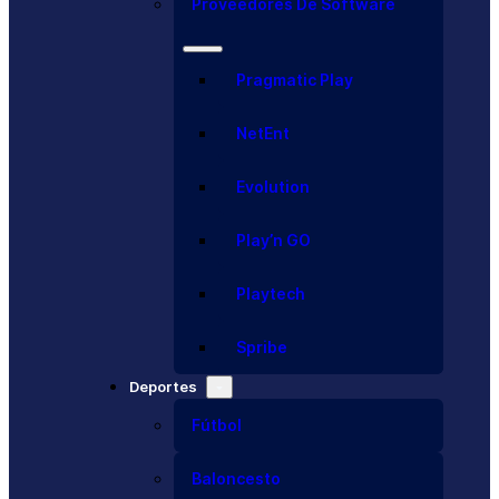
Proveedores De Software
Pragmatic Play
NetEnt
Evolution
Play’n GO
Playtech
Spribe
Deportes
Fútbol
Baloncesto