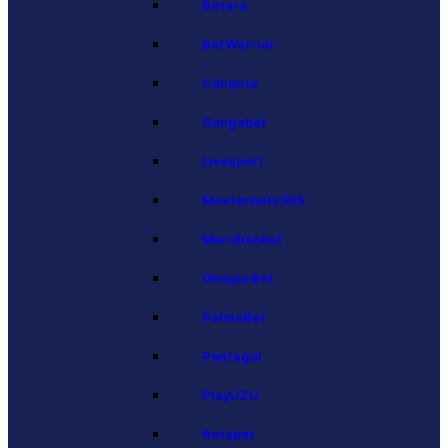
Betara
BetWarrior
Caliente
Gangabet
Livesport
Masterbets365
Meridianbet
Olimpo Bet
PalmsBet
Pentagol
PlayUZU
Retabet