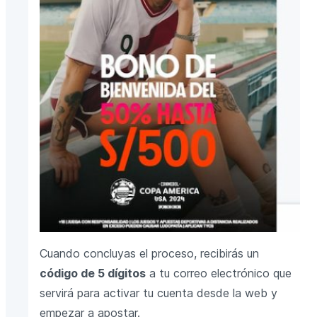
Cuando concluyas el proceso, recibirás un
código de 5 dígitos
a tu correo electrónico que
servirá para activar tu cuenta desde la web y
empezar a apostar.