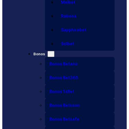
Melbet
Rabona
Sapphirebet
Solbet
Bonos
Bonos Betano
Bonos Bet365
Bonos 1xBet
Bonos Betsson
Bonos Betsafe