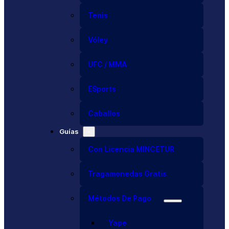
Tenis
Vóley
UFC / MMA
ESports
Caballos
Guías
Con Licencia MINCETUR
Tragamonedas Gratis
Métodos De Pago
Yape