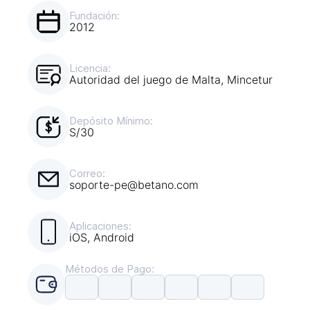
Fundación:
2012
Licencia:
Autoridad del juego de Malta, Mincetur
Depósito Mínimo:
S/30
Correo:
soporte-pe@betano.com
Aplicaciones:
iOS, Android
Métodos de Pago: