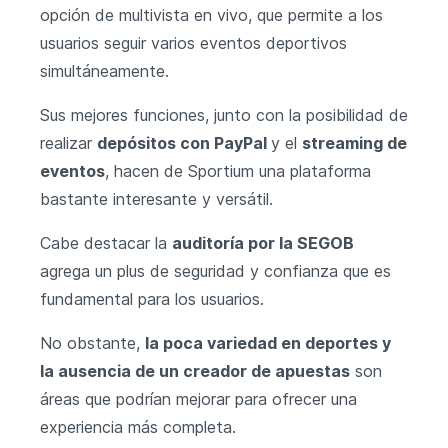
opción de multivista en vivo, que permite a los
usuarios seguir varios eventos deportivos
simultáneamente.
Sus mejores funciones, junto con la posibilidad de
realizar
depósitos con PayPal
y el
streaming de
eventos
, hacen de Sportium una plataforma
bastante interesante y versátil.
Cabe destacar la
auditoría por la SEGOB
agrega un plus de seguridad y confianza que es
fundamental para los usuarios.
No obstante,
la poca variedad en deportes y
la ausencia de un creador de apuestas
son
áreas que podrían mejorar para ofrecer una
experiencia más completa.