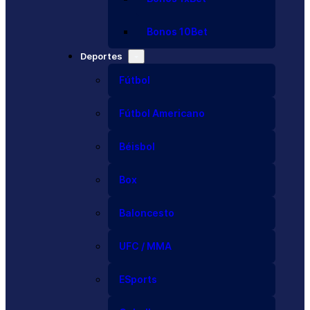
Bonos 10Bet
Deportes
Fútbol
Fútbol Americano
Béisbol
Box
Baloncesto
UFC / MMA
ESports