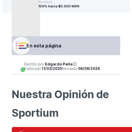
Novibet
100% hasta $5.000 MXN
En esta página
Escrito por:
Edgardo Peña
Publicado:
11/03/2025
Revisado:
06/08/2026
Nuestra Opinión de
Sportium