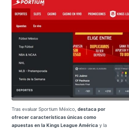
Tras evaluar Sportium México,
destaca por
ofrecer características únicas como
apuestas en la Kings League América
y la