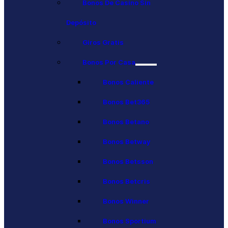
Bonos De Casino Sin
Depósito
Giros Gratis
Bonos Por Casa
Bonos Caliente
Bonos Bet365
Bonos Betano
Bonos Betway
Bonos Betsson
Bonos Betcris
Bonos Winner
Bonos Sportium