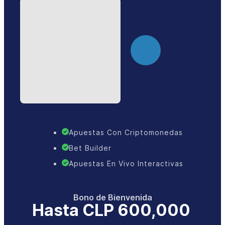
4.6
Apuestas Con Criptomonedas
Bet Builder
Apuestas En Vivo Interactivas
Bono de Bienvenida
Hasta CLP 600,000