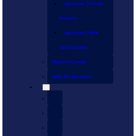
Apuestas Tiros De
Portería
Apuestas Doble
Oportunidad
Mejores Cuotas
Apps De Apuestas