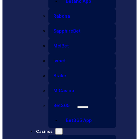
Betano App
Rabona
SapphireBet
MelBet
Ivibet
Stake
MiCasino
Bet365
Bet365 App
Casinos