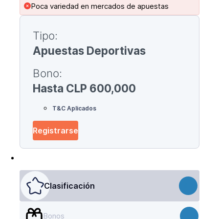
Poca variedad en mercados de apuestas
Tipo:
Apuestas Deportivas
Bono:
Hasta CLP 600,000
T&C Aplicados
Registrarse
Clasificación
4.2
Bonos
4.4