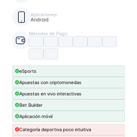
Aplicaciones:
Android
Métodos de Pago:
eSports
Apuestas con criptomonedas
Apuestas en vivo interactivas
Bet Builder
Aplicación móvil
Categoría deportiva poco intuitiva