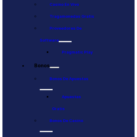
Casino En Vivo
Tragamonedas Gratis
Proveedores De
Software
Pragmatic Play
Bonos
Bonos De Apuestas
Apuestas
Gratis
Bonos De Casino