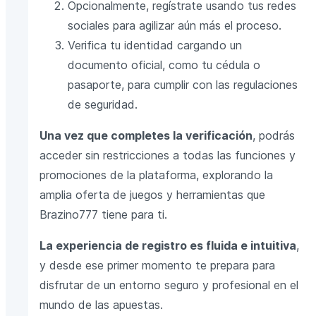
Opcionalmente, regístrate usando tus redes
sociales para agilizar aún más el proceso.
Verifica tu identidad cargando un
documento oficial, como tu cédula o
pasaporte, para cumplir con las regulaciones
de seguridad.
Una vez que completes la verificación
, podrás
acceder sin restricciones a todas las funciones y
promociones de la plataforma, explorando la
amplia oferta de juegos y herramientas que
Brazino777 tiene para ti.
La experiencia de registro es fluida e intuitiva
,
y desde ese primer momento te prepara para
disfrutar de un entorno seguro y profesional en el
mundo de las apuestas.