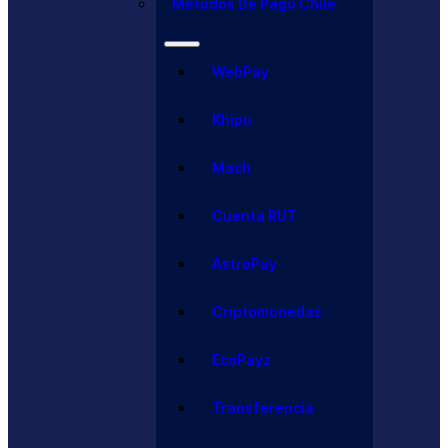
Métodos De Pago Chile
WebPay
Khipu
Mach
Cuenta RUT
AstroPay
Criptomonedas
EcoPayz
Transferencia