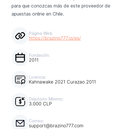
para que conozcas más de este proveedor de
apuestas online en Chile.
Página Web
https://brazino777.io/es/
Fundación:
2011
Licencia:
Kahnawake 2021 Curazao 2011
Depósito Mínimo:
3.000 CLP
Correo:
support@brazino777.com