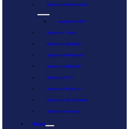
Apuestas Baloncesto
Apuestas NBA
Apuestas Tenis
Apuestas Vóleibol
Apuestas Fórmula 1
Apuestas MotoGP
Apuestas UFC
Apuestas ESports
Apuestas De Caballos
Apuestas Galgos
Guías