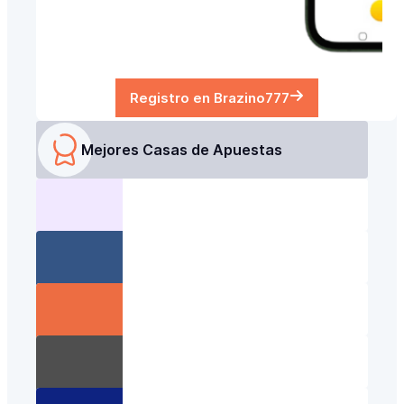
Registro en Brazino777
Mejores Casas de Apuestas
Tonybet
100% Hasta 200.000 CLP
1xbet
300% Hasta 425.000 CLP
Betano
100% Hasta 200.000 CLP +
$20.000