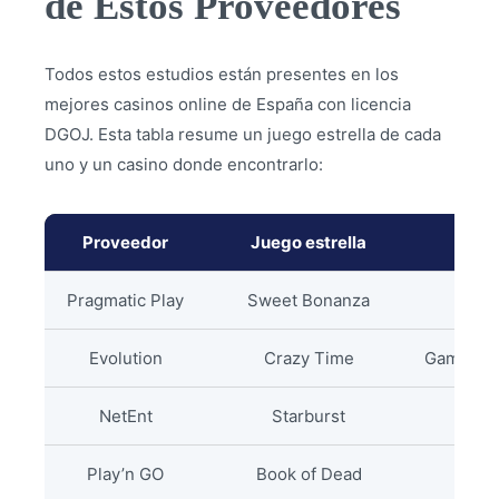
de Estos Proveedores
Todos estos estudios están presentes en los
mejores casinos online de España con licencia
DGOJ. Esta tabla resume un juego estrella de cada
uno y un casino donde encontrarlo:
Proveedor
Juego estrella
T
Pragmatic Play
Sweet Bonanza
Vide
Evolution
Crazy Time
Game sho
NetEnt
Starburst
Vide
Play’n GO
Book of Dead
Vide