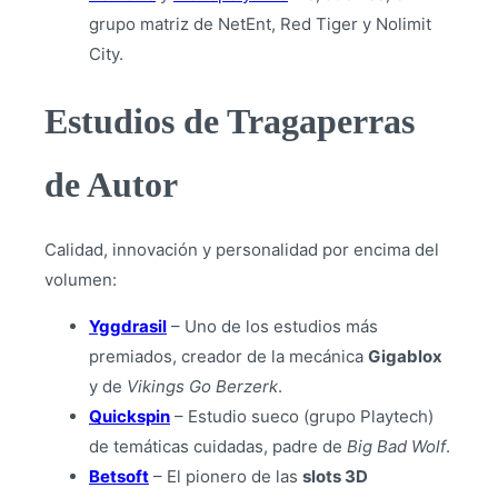
grupo matriz de NetEnt, Red Tiger y Nolimit
City.
Estudios de Tragaperras
de Autor
Calidad, innovación y personalidad por encima del
volumen:
Yggdrasil
– Uno de los estudios más
premiados, creador de la mecánica
Gigablox
y de
Vikings Go Berzerk
.
Quickspin
– Estudio sueco (grupo Playtech)
de temáticas cuidadas, padre de
Big Bad Wolf
.
Betsoft
– El pionero de las
slots 3D