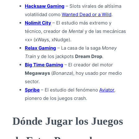
Hacksaw Gaming
– Slots virales de altísima
volatilidad como
Wanted Dead or a Wild
.
Nolimit City
– El estudio más extremo y
técnico, creador de
Mental
y de las mecánicas
«x» (xWays, xNudge).
Relax Gaming
– La casa de la saga
Money
Train
y de los jackpots
Dream Drop
.
Big Time Gaming
– El creador del motor
Megaways
(
Bonanza
), hoy usado por medio
sector.
Spribe
– El estudio del fenómeno
Aviator
,
pionero de los juegos crash.
Dónde Jugar los Juegos