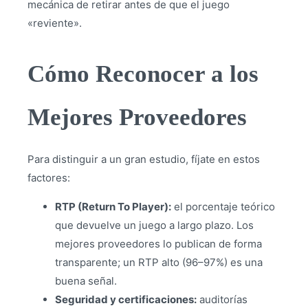
mecánica de retirar antes de que el juego
«reviente».
Cómo Reconocer a los
Mejores Proveedores
Para distinguir a un gran estudio, fíjate en estos
factores:
RTP (Return To Player):
el porcentaje teórico
que devuelve un juego a largo plazo. Los
mejores proveedores lo publican de forma
transparente; un RTP alto (96–97%) es una
buena señal.
Seguridad y certificaciones:
auditorías