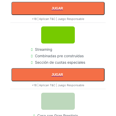
JUGAR
+18 | Aplican T&C | Juego Responsable
Streaming
Combinadas pre construidas
Sección de cuotas especiales
JUGAR
+18 | Aplican T&C | Juego Responsable
Casa con Gran Prestigio