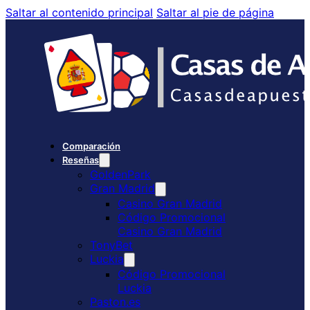
Saltar al contenido principal
Saltar al pie de página
Comparación
Reseñas
GoldenPark
Gran Madrid
Casino Gran Madrid
Código Promocional
Casino Gran Madrid
TonyBet
Luckia
Código Promocional
Luckia
Paston.es