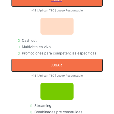
JUGAR
+18 | Aplican T&C | Juego Responsable
Cash out
Multivista en vivo
Promociones para competencias específicas
JUGAR
+18 | Aplican T&C | Juego Responsable
Streaming
Combinadas pre construidas