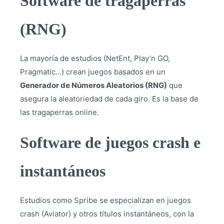
Software de tragaperras
(RNG)
La mayoría de estudios (NetEnt, Play’n GO,
Pragmatic…) crean juegos basados en un
Generador de Números Aleatorios (RNG)
que
asegura la aleatoriedad de cada giro. Es la base de
las tragaperras online.
Software de juegos crash e
instantáneos
Estudios como Spribe se especializan en juegos
crash (Aviator) y otros títulos instantáneos, con la