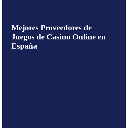
Mejores Proveedores de
Juegos de Casino Online en
España